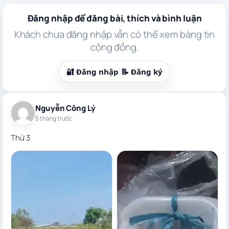
Chuyển
đến
Đăng nhập để đăng bài, thích và bình luận
phần
Khách chưa đăng nhập vẫn có thể xem bảng tin
nội
cộng đồng.
dung
🔐 Đăng nhập
📝 Đăng ký
Nguyễn Công Lý
5 tháng trước
Thử 3