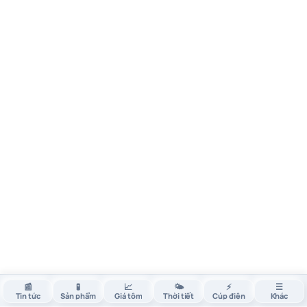
📰
🧪
📈
🌤️
⚡
☰
Tin tức
Sản phẩm
Giá tôm
Thời tiết
Cúp điện
Khác