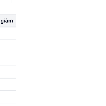
/giảm
0
0
0
0
0
0