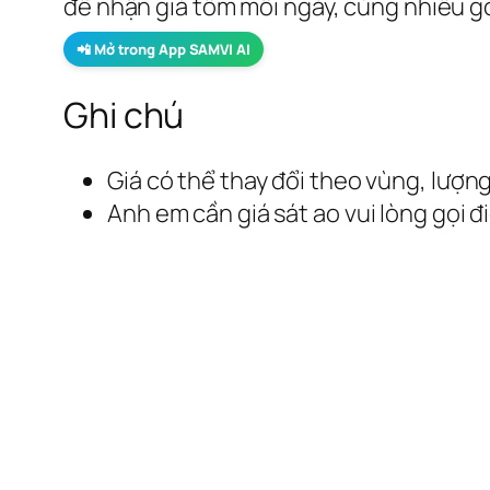
để nhận giá tôm mỗi ngày, cùng nhiều gó
📲 Mở trong App SAMVI AI
Ghi chú
Giá có thể thay đổi theo vùng, lượng
Anh em cần giá sát ao vui lòng gọi đ