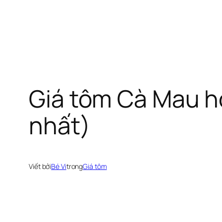
Chuyển
đến
phần
nội
Giá tôm Cà Mau h
dung
nhất)
Viết bởi
Bé Vi
trong
Giá tôm