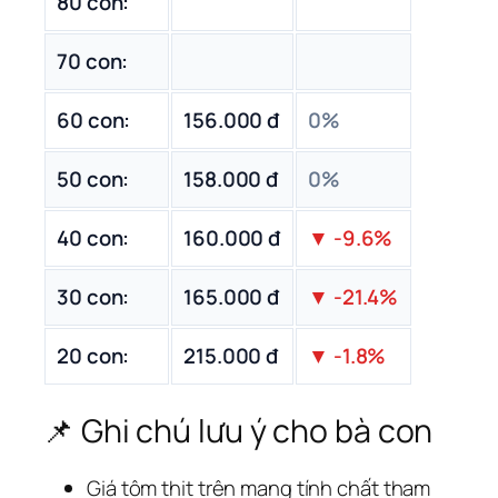
80 con:
70 con:
60 con:
156.000 đ
0%
50 con:
158.000 đ
0%
40 con:
160.000 đ
▼ -9.6%
30 con:
165.000 đ
▼ -21.4%
20 con:
215.000 đ
▼ -1.8%
📌 Ghi chú lưu ý cho bà con
Giá tôm thịt trên mang tính chất tham