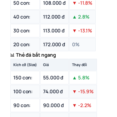
50 con:
108.000 đ
▼ -11.8%
40 con:
112.000 đ
▲ 2.8%
30 con:
113.000 đ
▼ -13.1%
20 con:
172.000 đ
0%
📊
Thẻ đá bắt ngang
Kích cỡ (Size)
Giá
Thay đổi
150 con:
55.000 đ
▲ 5.8%
100 con:
74.000 đ
▼ -15.9%
90 con:
90.000 đ
▼ -2.2%