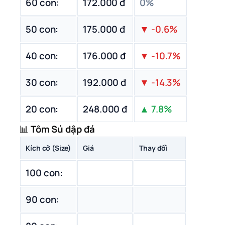
60 con:
172.000 đ
0%
50 con:
175.000 đ
▼ -0.6%
40 con:
176.000 đ
▼ -10.7%
30 con:
192.000 đ
▼ -14.3%
20 con:
248.000 đ
▲ 7.8%
📊
Tôm Sú dập đá
Kích cỡ (Size)
Giá
Thay đổi
100 con:
90 con: