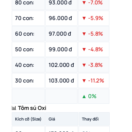
80 con:
93.000 đ
▼ -7.0%
70 con:
96.000 đ
▼ -5.9%
60 con:
97.000 đ
▼ -5.8%
50 con:
99.000 đ
▼ -4.8%
40 con:
102.000 đ
▼ -3.8%
30 con:
103.000 đ
▼ -11.2%
▲ 0%
📊
Tôm sú Oxi
Kích cỡ (Size)
Giá
Thay đổi