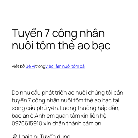
Chuyển
đến
phần
Tuyển 7 công nhân
nội
nuôi tôm thẻ ao bạc
dung
Viết bởi
Bé Vi
trong
Việc làm nuôi tôm cá
Do nhu cầu phát triển ao nuôi chúng tôi cần
tuyển 7 công nhân nuôi tôm thẻ ao bạc tại
sông cầu phú yên. Lương thưởng hấp dẫn,
bao ăn ở.Anh em quan tâm xin liên hệ
0976615910 xin chân thành cảm ơn
🔎 Loại tin: Tuyển dụng