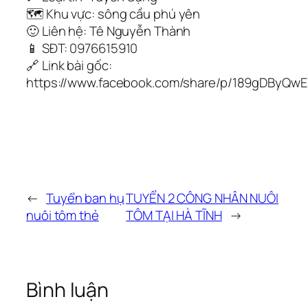
🗺️ Khu vực: sông cầu phú yên
🙂 Liên hệ: Tê Nguyễn Thành
📱 SĐT: 0976615910
🔗 Link bài gốc:
https://www.facebook.com/share/p/189gDByQwE
←
Tuyển ban hụ
TUYỂN 2 CÔNG NHÂN NUÔI
nuôi tôm thẻ
TÔM TẠI HÀ TĨNH
→
Bình luận