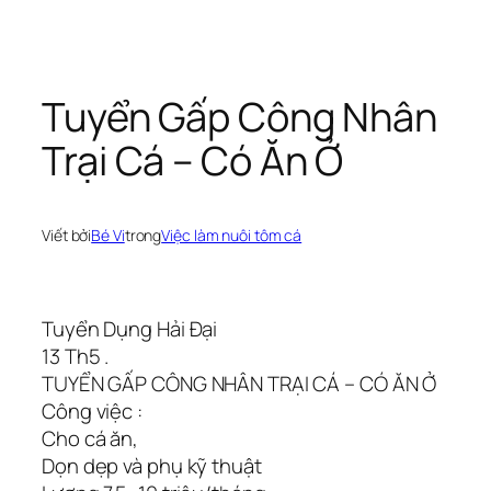
Chuyển
đến
phần
Tuyển Gấp Công Nhân
nội
Trại Cá – Có Ăn Ở
dung
Viết bởi
Bé Vi
trong
Việc làm nuôi tôm cá
Tuyển Dụng Hải Đại
13 Th5 .
TUYỂN GẤP CÔNG NHÂN TRẠI CÁ – CÓ ĂN Ở
Công việc :
Cho cá ăn,
Dọn dẹp và phụ kỹ thuật