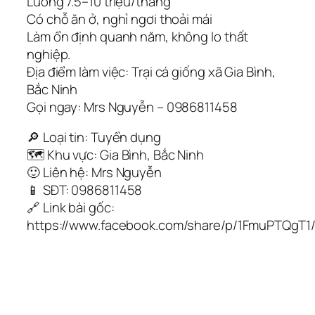
Lương 7.5–10 triệu/tháng
Có chỗ ăn ở, nghỉ ngơi thoải mái
Làm ổn định quanh năm, không lo thất
nghiệp.
Địa điểm làm việc: Trại cá giống xã Gia Bình,
Bắc Ninh
Gọi ngay: Mrs Nguyễn – 0986811458
🔎 Loại tin: Tuyển dụng
🗺️ Khu vực: Gia Bình, Bắc Ninh
🙂 Liên hệ: Mrs Nguyễn
📱 SĐT: 0986811458
🔗 Link bài gốc:
https://www.facebook.com/share/p/1FmuPTQgT1