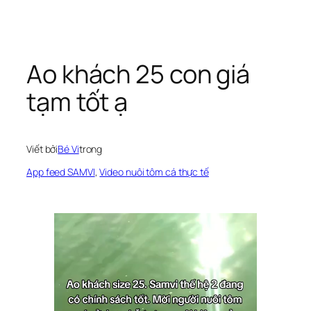
Chuyển
đến
phần
Ao khách 25 con giá
nội
tạm tốt ạ
dung
Viết bởi
Bé Vi
trong
App feed SAMVI
, 
Video nuôi tôm cá thực tế